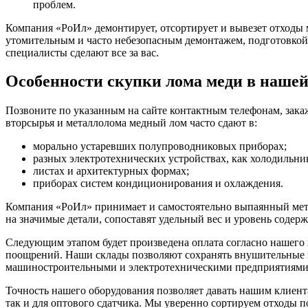
проблем.
Компания «РоИл» демонтирует, отсортирует и вывезет отходы ме
утомительным и часто небезопасным демонтажем, подготовкой 
специалисты сделают все за вас.
Особенности скупки лома меди в наше
Позвоните по указанным на сайте контактным телефонам, зак
вторсырья и металлолома медный лом часто сдают в:
морально устаревших полупроводниковых приборах;
разных электротехнических устройствах, как холодильник
листах и архитектурных формах;
приборах систем кондиционирования и охлаждения.
Компания «РоИл» принимает и самостоятельно выпаянный мета
на значимые детали, сопоставят удельный вес и уровень содерж
Следующим этапом будет произведена оплата согласно нашего 
поощрений. Наши склады позволяют сохранять внушительные в
машиностроительными и электротехническими предприятиями
Точность нашего оборудования позволяет давать нашим клиент
так и для оптового сдатчика. Мы уверенно сортируем отходы п