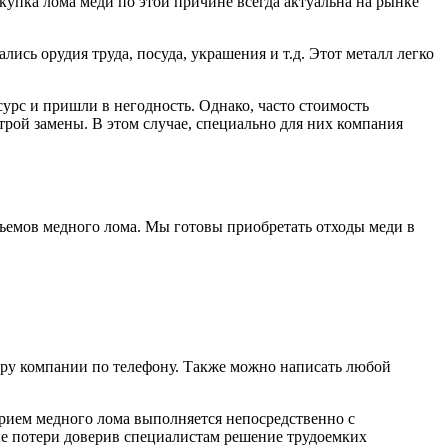
упка лома меди по этой причине всегда актуальна на рынке
ись орудия труда, посуда, украшения и т.д. Этот металл легко
сурс и пришли в негодность. Однако, часто стоимость
трой замены. В этом случае, специально для них компания
ъемов медного лома. Мы готовы приобретать отходы меди в
еру компании по телефону. Также можно написать любой
ием медного лома выполняется непосредственно с
ые потери доверив специалистам решение трудоемких