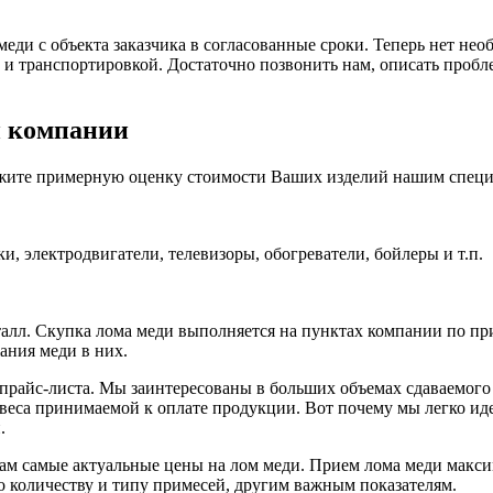
ди с объекта заказчика в согласованные сроки. Теперь нет необ
и транспортировкой. Достаточно позвонить нам, описать пробл
й компании
ажите примерную оценку стоимости Ваших изделий нашим специ
и, электродвигатели, телевизоры, обогреватели, бойлеры и т.п.
лл. Скупка лома меди выполняется на пунктах компании по при
ания меди в них.
прайс-листа. Мы заинтересованы в больших объемах сдаваемого
еса принимаемой к оплате продукции. Вот почему мы легко ид
.
ам самые актуальные цены на лом меди. Прием лома меди макси
о количеству и типу примесей, другим важным показателям.