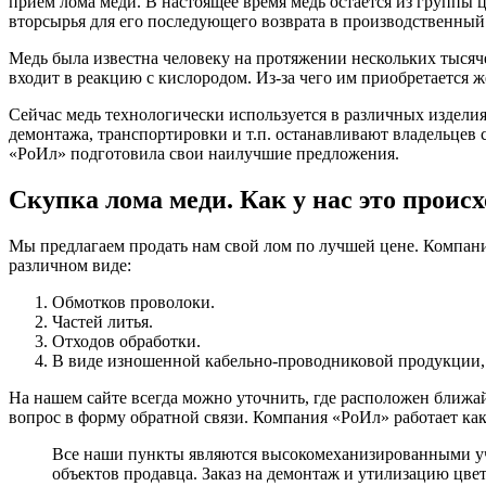
прием лома меди. В настоящее время медь остается из группы
вторсырья для его последующего возврата в производственный
Медь была известна человеку на протяжении нескольких тысячел
входит в реакцию с кислородом. Из-за чего им приобретается 
Сейчас медь технологически используется в различных изделия
демонтажа, транспортировки и т.п. останавливают владельцев 
«РоИл» подготовила свои наилучшие предложения.
Скупка лома меди. Как у нас это проис
Мы предлагаем продать нам свой лом по лучшей цене. Компан
различном виде:
Обмотков проволоки.
Частей литья.
Отходов обработки.
В виде изношенной кабельно-проводниковой продукции, э
На нашем сайте всегда можно уточнить, где расположен ближа
вопрос в форму обратной связи. Компания «РоИл» работает как
Все наши пункты являются высокомеханизированными уч
объектов продавца. Заказ на демонтаж и утилизацию цв