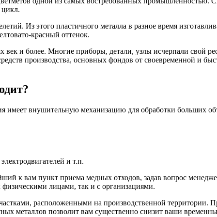
 цветметов одной из самых востребованных промышленностью. Ск
 цикл.
етий. Из этого пластичного металла в разное время изготавливал
желтовато-красный оттенок.
х век и более. Многие приборы, детали, узлы исчерпали свой ре
средств производства, основных фондов от своевременной и быс
ходит?
ия имеет внушительную механизацию для обработки больших об
лектродвигателей и т.п.
йший к вам пункт приема медных отходов, задав вопрос менедж
 физическими лицами, так и с организациями.
астками, расположенными на производственной территории. Пр
етных металлов позволит вам существенно снизит ваши временн